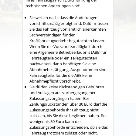
Ihres Fahrzeugs nach Durchführung der
technischen Änderungen sind:
Sie weisen nach, dass die Änderungen
vorschriftsmäßig erfolgt sind.
Dafür müssen
Sie das Fahrzeug von amtlich a
n
erkannten
Sachverständigen für den
Kraftfahrzeugverkehr begutachten lassen.
Wenn Sie die Vorschriftsmäßigkeit durch
eine Allgemeine Betriebserlaubnis (ABE) für
Fah
r
zeugteile oder ein Teilegutachten
nachweisen, dann ben
ö
tigen Sie eine
Abnahmebestätigung. Ausgenommen sind
Fahrzeugteile, für die die ABE keine
Abnahmepflicht vo
r
schreibt.
Sie dürfen keine rückständigen Gebühren
und Auslagen aus vorhergegangenen
Zulassungsvorgängen haben.
Bei
Zahlungsrückständen über 30 Euro darf die
Zulassungsb
e
hörde Ihr Fahrzeug nicht
zulassen, bis Sie diese beglichen haben. Bei
weniger als 30 Euro kann die
Zulassungsbehö
r
de entscheiden, ob sie das
Fahrzeug trotzdem zulässt oder nicht.