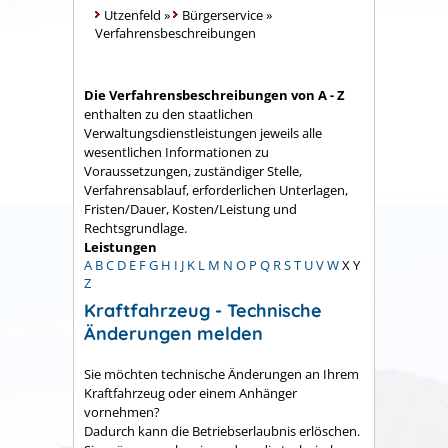
Utzenfeld
»
Bürgerservice
»
Verfahrensbeschreibungen
Die Verfahrensbeschreibungen von A - Z
enthalten zu den staatlichen
Verwaltungsdienstleistungen jeweils alle
wesentlichen Informationen zu
Voraussetzungen, zuständiger Stelle,
Verfahrensablauf, erforderlichen Unterlagen,
Fristen/Dauer, Kosten/Leistung und
Rechtsgrundlage.
Leistungen
A
B
C
D
E
F
G
H
I
J
K
L
M
N
O
P
Q
R
S
T
U
V
W
X
Y
Z
Kraftfahrzeug - Technische
Änderungen melden
Sie möchten technische Änderungen an Ihrem
Kraftfahrzeug oder einem Anhänger
vornehmen?
Dadurch kann die Betriebserlaubnis erlöschen.