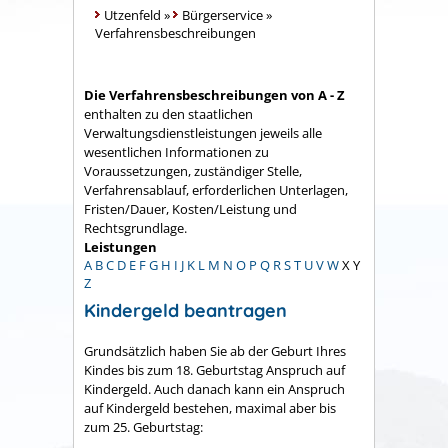
Utzenfeld
»
Bürgerservice
»
Verfahrensbeschreibungen
Die Verfahrensbeschreibungen von A - Z
enthalten zu den staatlichen
Verwaltungsdienstleistungen jeweils alle
wesentlichen Informationen zu
Voraussetzungen, zuständiger Stelle,
Verfahrensablauf, erforderlichen Unterlagen,
Fristen/Dauer, Kosten/Leistung und
Rechtsgrundlage.
Leistungen
A
B
C
D
E
F
G
H
I
J
K
L
M
N
O
P
Q
R
S
T
U
V
W
X
Y
Z
Kindergeld beantragen
Grundsätzlich haben Sie ab der Geburt Ihres
Kindes bis zum 18. Geburtstag Anspruch auf
Kindergeld. Auch danach kann ein Anspruch
auf Kindergeld bestehen, maximal aber bis
zum 25. Geburtstag: