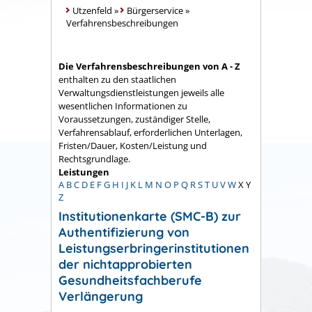
Utzenfeld
»
Bürgerservice
»
Verfahrensbeschreibungen
Die Verfahrensbeschreibungen von A - Z
enthalten zu den staatlichen
Verwaltungsdienstleistungen jeweils alle
wesentlichen Informationen zu
Voraussetzungen, zuständiger Stelle,
Verfahrensablauf, erforderlichen Unterlagen,
Fristen/Dauer, Kosten/Leistung und
Rechtsgrundlage.
Leistungen
A
B
C
D
E
F
G
H
I
J
K
L
M
N
O
P
Q
R
S
T
U
V
W
X
Y
Z
Institutionenkarte (SMC-B) zur
Authentifizierung von
Leistungserbringerinstitutionen
der nichtapprobierten
Gesundheitsfachberufe
Verlängerung