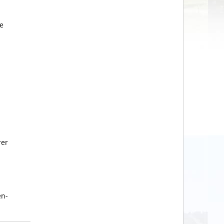
e
rer
en-