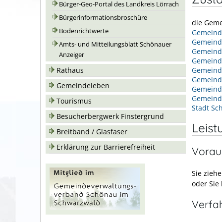
Bürger-Geo-Portal des Landkreis Lörrach
Bürgerinformationsbroschüre
die Geme
Bodenrichtwerte
Gemeinde
Gemeind
Amts- und Mitteilungsblatt Schönauer
Gemeind
Anzeiger
Gemeind
Rathaus
Gemeind
Gemeind
Gemeindeleben
Gemein
Gemeind
Tourismus
Stadt Sc
Besucherbergwerk Finstergrund
Leist
Breitband / Glasfaser
Erklärung zur Barrierefreiheit
Vorau
Sie zieh
oder Sie
Verfa