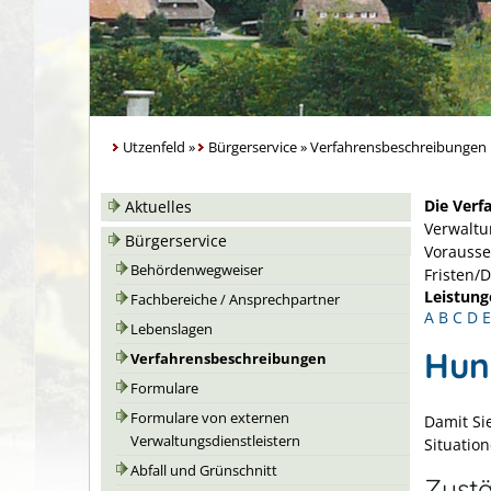
Utzenfeld
»
Bürgerservice
»
Verfahrensbeschreibungen
Die Verf
Aktuelles
Verwaltu
Bürgerservice
Vorausse
Behördenwegweiser
Fristen/
Leistung
Fachbereiche / Ansprechpartner
A
B
C
D
E
Lebenslagen
Hun
Verfahrensbeschreibungen
Formulare
Formulare von externen
Damit Si
Verwaltungsdienstleistern
Situatio
Abfall und Grünschnitt
Zustä