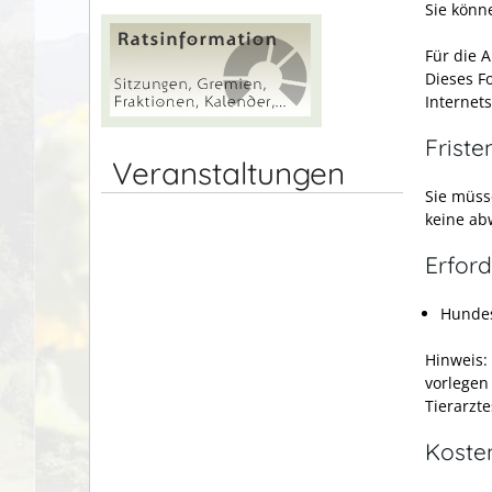
Sie könn
Für die 
Dieses F
Internet
Friste
Veranstaltungen
Sie müss
keine ab
Erford
Hunde
Hinweis:
vorlegen
Tierarzte
Koste