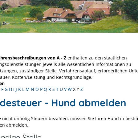
ahrensbeschreibungen von A - Z
enthalten zu den staatlichen
ngsdienstleistungen jeweils alle wesentlichen Informationen zu
tzungen, zuständiger Stelle, Verfahrensablauf, erforderlichen Unt
Dauer, Kosten/Leistung und Rechtsgrundlage.
en
F
G
H
I
J
K
L
M
N
O
P
Q
R
S
T
U
V
W
X
Y
Z
desteuer - Hund abmelden
e nicht unnötig Steuern bezahlen, müssen Sie Ihren Hund in best
nen abmelden.
ndige Stelle