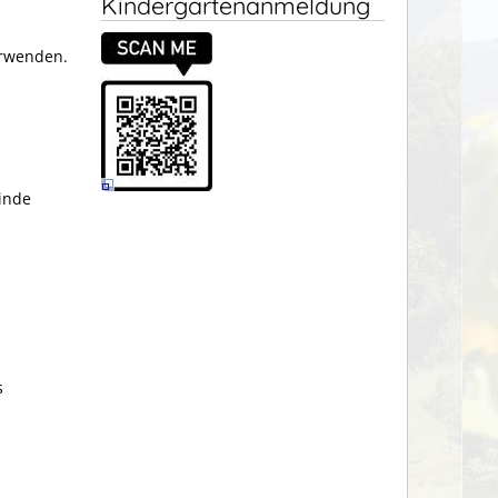
Kindergartenanmeldung
erwenden.
inde
n
s