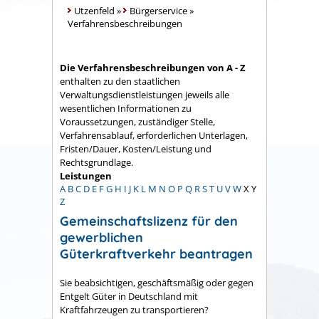
Utzenfeld
»
Bürgerservice
»
Verfahrensbeschreibungen
Die Verfahrensbeschreibungen von A - Z
enthalten zu den staatlichen
Verwaltungsdienstleistungen jeweils alle
wesentlichen Informationen zu
Voraussetzungen, zuständiger Stelle,
Verfahrensablauf, erforderlichen Unterlagen,
Fristen/Dauer, Kosten/Leistung und
Rechtsgrundlage.
Leistungen
A
B
C
D
E
F
G
H
I
J
K
L
M
N
O
P
Q
R
S
T
U
V
W
X
Y
Z
Gemeinschaftslizenz für den
gewerblichen
Güterkraftverkehr beantragen
Sie beabsichtigen, geschäftsmäßig oder gegen
Entgelt Güter in Deutschland mit
Kraftfahrzeugen zu transportieren?