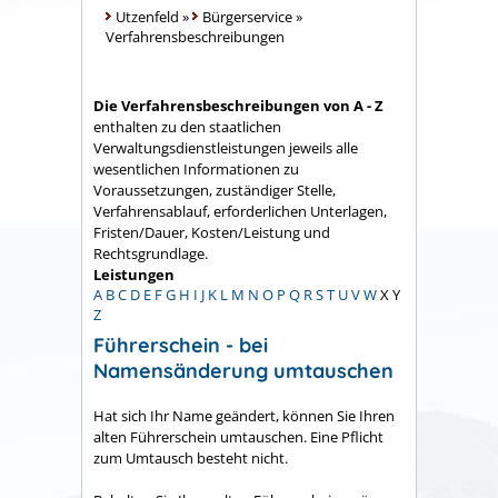
Utzenfeld
»
Bürgerservice
»
Verfahrensbeschreibungen
Die Verfahrensbeschreibungen von A - Z
enthalten zu den staatlichen
Verwaltungsdienstleistungen jeweils alle
wesentlichen Informationen zu
Voraussetzungen, zuständiger Stelle,
Verfahrensablauf, erforderlichen Unterlagen,
Fristen/Dauer, Kosten/Leistung und
Rechtsgrundlage.
Leistungen
A
B
C
D
E
F
G
H
I
J
K
L
M
N
O
P
Q
R
S
T
U
V
W
X
Y
Z
Führerschein - bei
Namensänderung umtauschen
Hat sich Ihr Name geändert, können Sie Ihren
alten Führerschein umtauschen. Eine Pflicht
zum Umtausch besteht nicht.