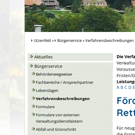
Utzenfeld
»
Bürgerservice
»
Verfahrensbeschreibungen
Die Verf
Aktuelles
Verwaltu
Bürgerservice
Vorausse
Behördenwegweiser
Fristen/
Leistung
Fachbereiche / Ansprechpartner
A
B
C
D
E
Lebenslagen
För
Verfahrensbeschreibungen
Formulare
Ret
Formulare von externen
Verwaltungsdienstleistern
Für neug
Abfall und Grünschnitt
die Erst