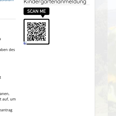
Kindergartenanmeldung
u
aben des
t
lanen,
t auf, um
eantrag