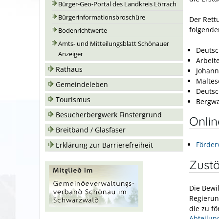
Bürger-Geo-Portal des Landkreis Lörrach
Bürgerinformationsbroschüre
Der Rett
folgende
Bodenrichtwerte
Amts- und Mitteilungsblatt Schönauer
Deutsc
Anzeiger
Arbeit
Rathaus
Johanni
Maltese
Gemeindeleben
Deutsc
Tourismus
Bergwa
Besucherbergwerk Finstergrund
Onli
Breitband / Glasfaser
Förder
Erklärung zur Barrierefreiheit
Zustä
Die Bewil
Regierun
die zu f
Abteilun