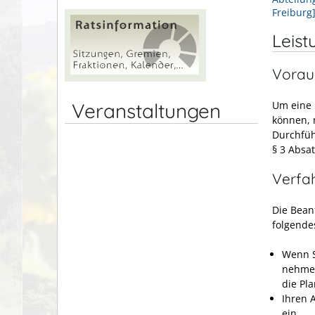
Freiburg
Leist
Vorau
Um eine 
Veranstaltungen
können, 
Durchfüh
§ 3 Absa
Verfa
Die Bean
folgende
Wenn S
nehmen
die Pl
Ihren 
ein.