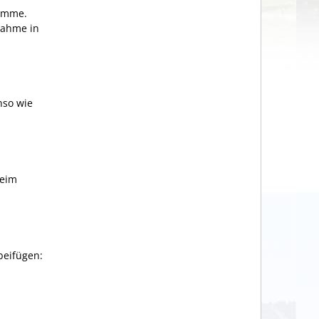
summe.
nahme in
nso wie
beim
beifügen: