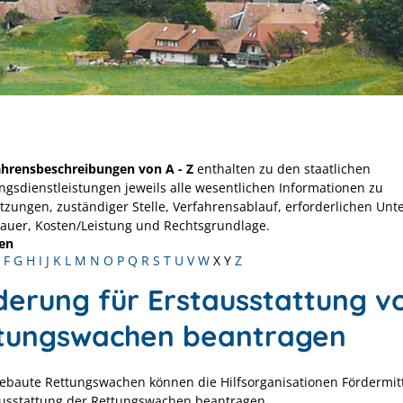
ahrensbeschreibungen von A - Z
enthalten zu den staatlichen
ngsdienstleistungen jeweils alle wesentlichen Informationen zu
tzungen, zuständiger Stelle, Verfahrensablauf, erforderlichen Unt
Dauer, Kosten/Leistung und Rechtsgrundlage.
en
F
G
H
I
J
K
L
M
N
O
P
Q
R
S
T
U
V
W
X
Y
Z
derung für Erstausstattung v
tungswachen beantragen
ebaute Rettungswachen können die Hilfsorganisationen Fördermitt
ausstattung der Rettungswachen beantragen.