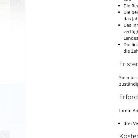
Die Re
Die be
das Ja
Das In
verfüg
Landes
Die fi
die Za
Friste
Sie müss
zuständi
Erford
Ihrem An
drei V
Koste