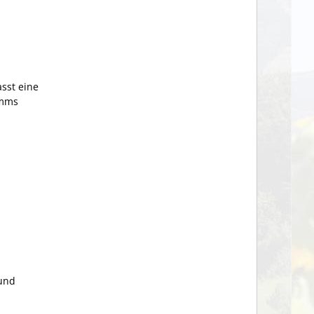
sst eine
amms
 und