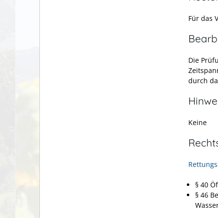
Für das 
Bearb
Die Prüf
Zeitspan
durch da
Hinwe
Keine
Recht
Rettungs
§ 40 Ö
§ 46 B
Wasser