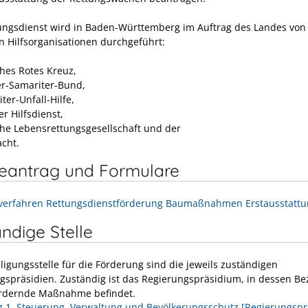
ungsdienst wird in Baden-Württemberg im Auftrag des Landes von
n Hilfsorganisationen durchgeführt:
hes Rotes Kreuz,
er-Samariter-Bund,
ter-Unfall-Hilfe,
r Hilfsdienst,
he Lebensrettungsgesellschaft und der
cht.
neantrag und Formulare
verfahren Rettungsdienstförderung Baumaßnahmen Erstausstattu
ndige Stelle
ligungsstelle für die Förderung sind die jeweils zuständigen
gspräsidien. Zuständig ist das Regierungspräsidium, in dessen Bez
ördernde Maßnahme befindet.
g 1, Steuerung, Verwaltung und Bevölkerungsschutz [Regierungsp