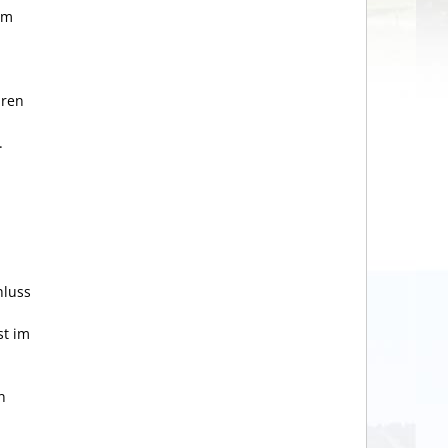
um
aren
.
hluss
st im
n