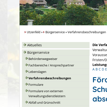
Utzenfeld
»
Bürgerservice
»
Verfahrensbeschreibungen
Die Verf
Aktuelles
Verwaltu
Bürgerservice
Vorausse
Behördenwegweiser
Fristen/
Leistung
Fachbereiche / Ansprechpartner
A
B
C
D
E
Lebenslagen
För
Verfahrensbeschreibungen
Formulare
Sch
Formulare von externen
abs
Verwaltungsdienstleistern
Abfall und Grünschnitt