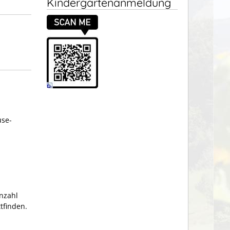
Kindergartenanmeldung
use-
nzahl
tfinden.