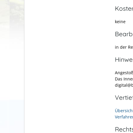
Koste
keine
Bearb
in der R
Hinwe
Angesto
Das Inne
digital@
Verti
Übersich
Verfahre
Recht