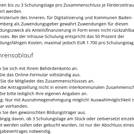
nen bis zu 3 Schulungstage pro Zusammenschluss je Förderzeitra
ert werden.
nisterium des Inneren, für Digitalisierung und Kommunen Baden-
mberg als Zuwendungsgeber gewährt Zuwendungen für diesen
ungszweck als Anteilsfinanzierung in Form eines nicht rückzahlb
sses. Bei der Inhouse-Schulung entspricht das 50 Prozent der
ungsfähigen Kosten, maximal jedoch EUR 1.700 pro Schulungstag
hrensablauf
 Sie sich mit Ihrem Behördenkonto an.
 Sie das Online-Formular vollständig aus.
Sie die Mitglieder des Zusammenschlusses an.
t die Antragstellung nicht in einem interkommunalen Zusammensc
Sie bitte lediglich Ihre eigenen Angaben an.
g: Nur mit Ausnahmegenehmigung möglich! Auswahlmöglichkeit i
ar vorhanden.
 Sie den gewünschten Bildungsträger aus.
ngig davon, ob 3 Schulungstage am Stück oder zeitversetzt einzel
t werden sollen oder gebucht wurden, ist nur der Abschluss eines
gabevertrages notwendig.