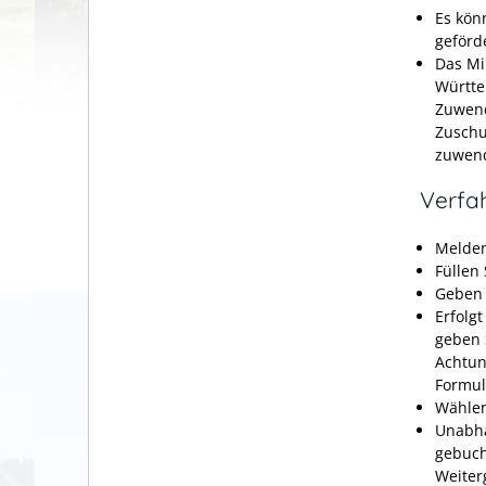
Es kön
geförd
Das Mi
Württe
Zuwend
Zuschu
zuwend
Verfa
Melden
Füllen
Geben 
Erfolg
geben 
Achtun
Formul
Wählen
Unabhä
gebuch
Weiter