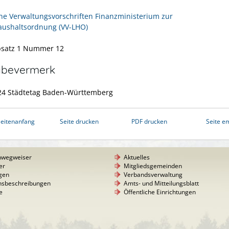
ne Verwaltungsvorschriften Finanzministerium zur
ushaltsordnung (VV-LHO)
bsatz 1 Nummer 12
abevermerk
24 Städtetag Baden-Württemberg
eitenanfang
Seite drucken
PDF drucken
Seite e
nwegweiser
Aktuelles
er
Mitgliedsgemeinden
gen
Verbandsverwaltung
nsbeschreibungen
Amts- und Mitteilungsblatt
e
Öffentliche Einrichtungen