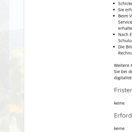
Schick
Sie er
Beim V
Servic
erhalt
Nach E
Schulu
Die Bi
Rechnu
Weitere 
Sie bei 
digitall
Friste
keine
Erford
keine