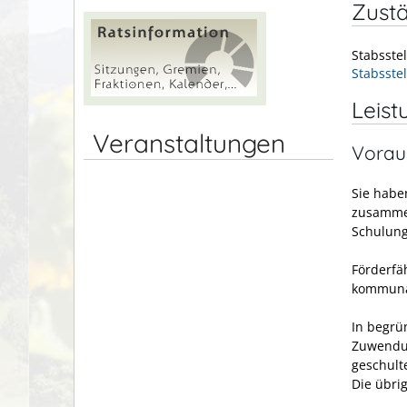
Zustä
Stabsste
Stabsstel
Leist
Veranstaltungen
Vorau
Sie habe
zusammen
Schulun
Förderfä
kommunal
In begrü
Zuwendun
geschult
Die übri