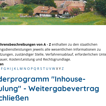
ahrensbeschreibungen von A - Z
enthalten zu den staatlichen
ngsdienstleistungen jeweils alle wesentlichen Informationen zu
tzungen, zuständiger Stelle, Verfahrensablauf, erforderlichen Unt
Dauer, Kosten/Leistung und Rechtsgrundlage.
en
F
G
H
I
J
K
L
M
N
O
P
Q
R
S
T
U
V
W
X
Y
Z
derprogramm "Inhouse-
ulung" - Weitergabevertrag
chließen