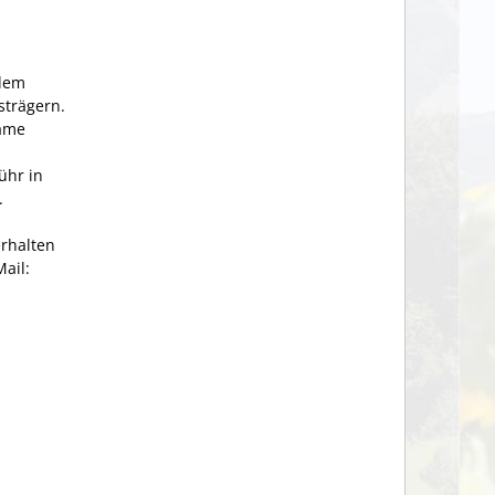
udem
strägern.
same
ühr in
.
rhalten
ail: