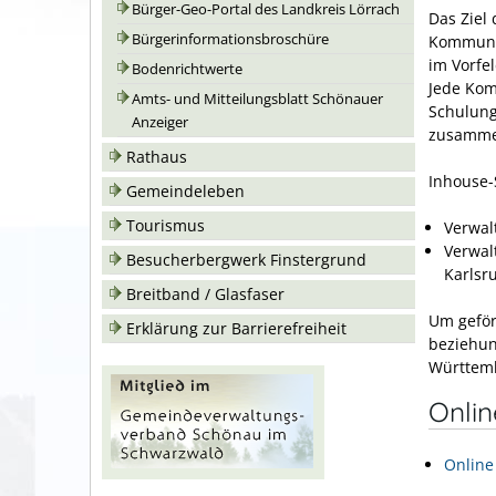
Bürger-Geo-Portal des Landkreis Lörrach
Das Ziel
Bürgerinformationsbroschüre
Kommunen
im Vorfe
Bodenrichtwerte
Jede Kom
Amts- und Mitteilungsblatt Schönauer
Schulung
Anzeiger
zusamme
Rathaus
Inhouse-
Gemeindeleben
Tourismus
Verwal
Verwal
Besucherbergwerk Finstergrund
Karlsr
Breitband / Glasfaser
Um geför
Erklärung zur Barrierefreiheit
beziehun
Württemb
Onli
Online