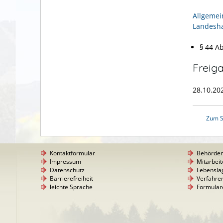
Allgemei
Landesha
§ 44 A
Freig
28.10.20
Zum S
Kontaktformular
Behörde
Impressum
Mitarbeit
Datenschutz
Lebensla
Barrierefreiheit
Verfahre
leichte Sprache
Formular