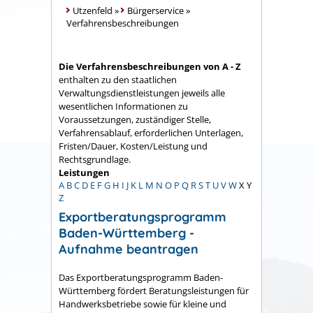
Utzenfeld
»
Bürgerservice
»
Verfahrensbeschreibungen
Die Verfahrensbeschreibungen von A - Z
enthalten zu den staatlichen
Verwaltungsdienstleistungen jeweils alle
wesentlichen Informationen zu
Voraussetzungen, zuständiger Stelle,
Verfahrensablauf, erforderlichen Unterlagen,
Fristen/Dauer, Kosten/Leistung und
Rechtsgrundlage.
Leistungen
A
B
C
D
E
F
G
H
I
J
K
L
M
N
O
P
Q
R
S
T
U
V
W
X
Y
Z
Exportberatungsprogramm
Baden-Württemberg -
Aufnahme beantragen
Das Exportberatungsprogramm Baden-
Württemberg fördert Beratungsleistungen für
Handwerksbetriebe sowie für kleine und