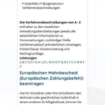
Utzenfeld
»
Bürgerservice
»
Verfahrensbeschreibungen
Die Verfahrensbeschreibungen von A - Z
enthalten zu den staatlichen
Verwaltungsdienstleistungen jeweils alle
wesentlichen Informationen zu
Voraussetzungen, zuständiger Stelle,
Verfahrensablauf, erforderlichen Unterlagen,
Fristen/Dauer, Kosten/Leistung und
Rechtsgrundlage.
Leistungen
A
B
C
D
E
F
G
H
I
J
K
L
M
N
O
P
Q
R
S
T
U
V
W
X
Y
Z
Europäischen Mahnbescheid
(Europäischen Zahlungsbefehl)
beantragen
Hat Ihr Schuldner oder Ihre Schuldnerin den
Wohnsitz oder gewöhnlichen Aufenthalt in
einem anderen EU-Mitgliedstaat, können Sie