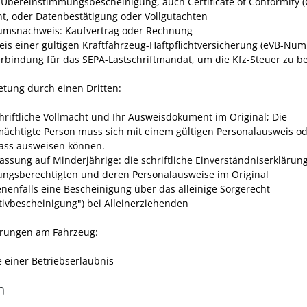
-Übereinstimmungsbescheinigung, auch Certificate of Conformity (
t, oder Datenbestätigung oder Vollgutachten
umsnachweis: Kaufvertrag oder Rechnung
is einer gültigen Kraftfahrzeug-Haftpflichtversicherung (eVB-Nu
rbindung für das SEPA-Lastschriftmandat, um die Kfz-Steuer zu b
retung durch einen Dritten:
chriftliche Vollmacht und Ihr Ausweisdokument im Original;
Die
mächtigte Person muss sich mit einem gültigen Personalausweis o
ass ausweisen können.
lassung auf Minderjährige:
die schriftliche Einverständniserklärun
ungsberechtigten und deren Personalausweise im Original
nenfalls eine Bescheinigung über das alleinige Sorgerecht
tivbescheinigung") bei Alleinerziehenden
rungen am Fahrzeug:
e einer Betriebserlaubnis
n