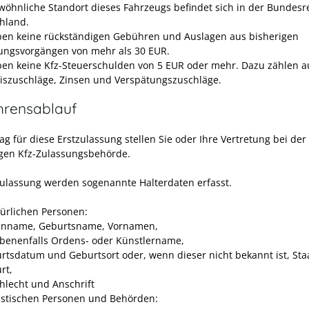
wöhnliche Standort dieses Fahrzeugs befindet sich in der Bundesr
hland.
ben keine rückständigen Gebühren und Auslagen aus bisherigen
ungsvorgängen von mehr als 30 EUR.
ben keine Kfz-Steuerschulden von 5 EUR oder mehr. Dazu zählen 
szuschläge, Zinsen und Verspätungszuschläge.
hrensablauf
g für diese Erstzulassung stellen Sie oder Ihre Vertretung bei der 
gen Kfz-Zulassungsbehörde.
Zulassung werden sogenannte Halterdaten erfasst.
türlichen Personen:
enname, Geburtsname, Vornamen,
benenfalls Ordens- oder Künstlername,
rtsdatum und Geburtsort oder, wenn dieser nicht bekannt ist, Sta
rt,
hlecht und Anschrift
ristischen Personen und Behörden: