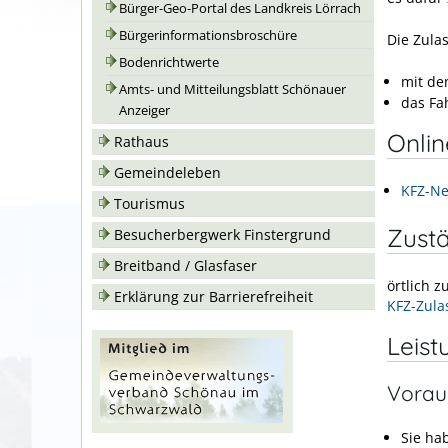
Bürger-Geo-Portal des Landkreis Lörrach
Bürgerinformationsbroschüre
Die Zula
Bodenrichtwerte
mit de
Amts- und Mitteilungsblatt Schönauer
das Fa
Anzeiger
Onli
Rathaus
Gemeindeleben
KFZ-Ne
Tourismus
Zustä
Besucherbergwerk Finstergrund
Breitband / Glasfaser
örtlich 
Erklärung zur Barrierefreiheit
KFZ-Zula
Leist
Vorau
Sie ha