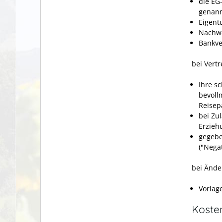
die EG
genann
Eigent
Nachwe
Bankve
bei Vert
Ihre s
bevoll
Reisep
bei Zu
Erzieh
gegebe
("Nega
bei Ände
Vorlag
Koste