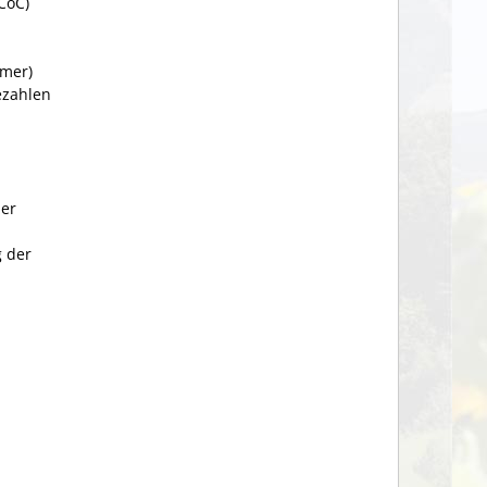
CoC)
mmer)
ezahlen
der
g der