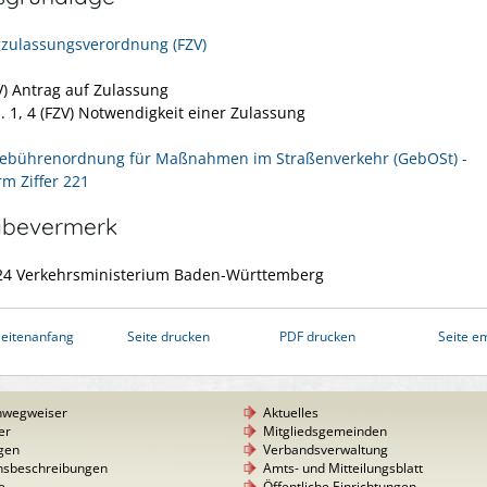
zulassungsverordnung (FZV)
ZV) Antrag auf Zulassung
. 1, 4 (FZV) Notwendigkeit einer Zulassung
ebührenordnung für Maßnahmen im Straßenverkehr (GebOSt) -
rm Ziffer 221
abevermerk
24 Verkehrsministerium Baden-Württemberg
eitenanfang
Seite drucken
PDF drucken
Seite e
nwegweiser
Aktuelles
er
Mitgliedsgemeinden
gen
Verbandsverwaltung
nsbeschreibungen
Amts- und Mitteilungsblatt
e
Öffentliche Einrichtungen