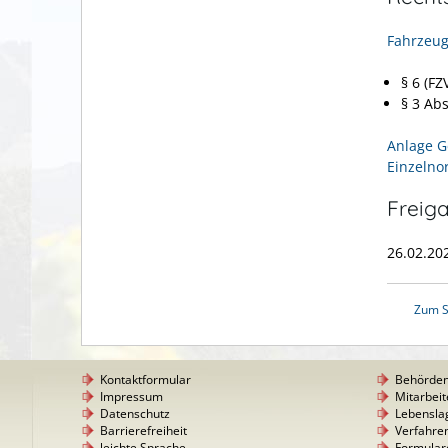
Fahrzeug
§ 6 (F
§ 3 Abs
Anlage G
Einzelno
Freig
26.02.20
Zum S
Kontaktformular
Behörde
Impressum
Mitarbeit
Datenschutz
Lebensla
Barrierefreiheit
Verfahre
leichte Sprache
Formular