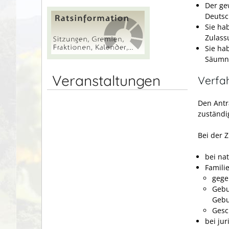
Der ge
Deutsc
Sie ha
Zulass
Sie ha
Säumni
Veranstaltungen
Verfa
Den Antra
zuständi
Bei der 
bei na
Famili
gege
Gebu
Gebu
Gesc
bei ju