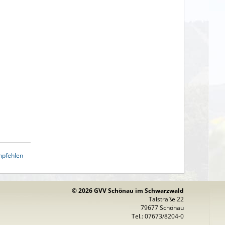
mpfehlen
© 2026 GVV Schönau im Schwarzwald
Talstraße 22
79677 Schönau
Tel.: 07673/8204-0