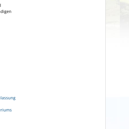
l
ndigen
ulassung
eriums