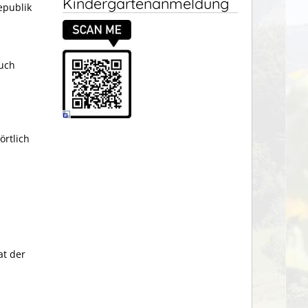
Kindergartenanmeldung
epublik
auch
örtlich
at der