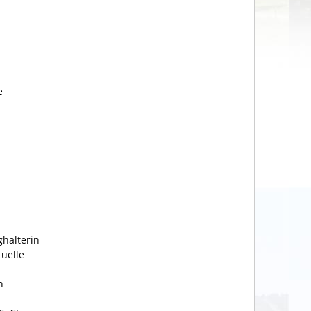
e
halterin
tuelle
n