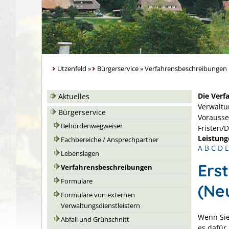
Utzenfeld
»
Bürgerservice
»
Verfahrensbeschreibungen
Die Verf
Aktuelles
Verwaltu
Bürgerservice
Vorausse
Behördenwegweiser
Fristen/
Leistung
Fachbereiche / Ansprechpartner
A
B
C
D
E
Lebenslagen
Ers
Verfahrensbeschreibungen
Formulare
(Ne
Formulare von externen
Verwaltungsdienstleistern
Wenn Sie
Abfall und Grünschnitt
es dafür