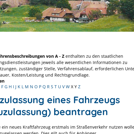
ahrensbeschreibungen von A - Z
enthalten zu den staatlichen
ngsdienstleistungen jeweils alle wesentlichen Informationen zu
tzungen, zuständiger Stelle, Verfahrensablauf, erforderlichen Unt
Dauer, Kosten/Leistung und Rechtsgrundlage.
en
F
G
H
I
J
K
L
M
N
O
P
Q
R
S
T
U
V
W
X
Y
Z
tzulassung eines Fahrzeugs
uzulassung) beantragen
 ein neues Kraftfahrzeug erstmals im Straßenverkehr nutzen woll
 zugelassen werden. Dies gilt auch für Anhänger.