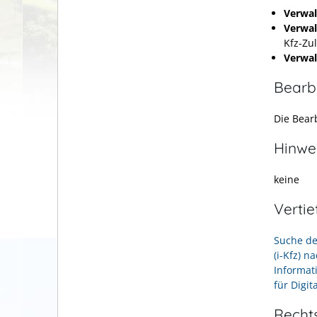
Verwal
Verwal
Kfz-Zu
Verwal
Bearb
Die Bearb
Hinwe
keine
Verti
Suche de
(i-Kfz) 
Informat
für Digi
Recht