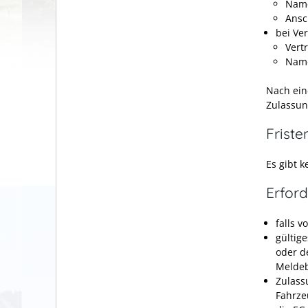
Name
Ansc
bei Ve
Vert
Name
Nach ein
Zulassun
Friste
Es gibt ke
Erford
falls 
gültig
oder d
Meldeb
Zulass
Fahrze