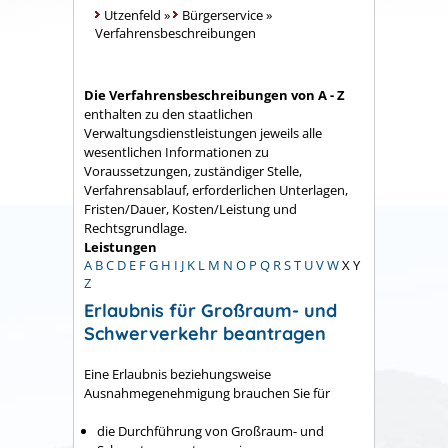
Utzenfeld
»
Bürgerservice
»
Verfahrensbeschreibungen
Die Verfahrensbeschreibungen von A - Z
enthalten zu den staatlichen
Verwaltungsdienstleistungen jeweils alle
wesentlichen Informationen zu
Voraussetzungen, zuständiger Stelle,
Verfahrensablauf, erforderlichen Unterlagen,
Fristen/Dauer, Kosten/Leistung und
Rechtsgrundlage.
Leistungen
A
B
C
D
E
F
G
H
I
J
K
L
M
N
O
P
Q
R
S
T
U
V
W
X
Y
Z
Erlaubnis für Großraum- und
Schwerverkehr beantragen
Eine Erlaubnis beziehungsweise
Ausnahmegenehmigung brauchen Sie für
die Durchführung von Großraum- und