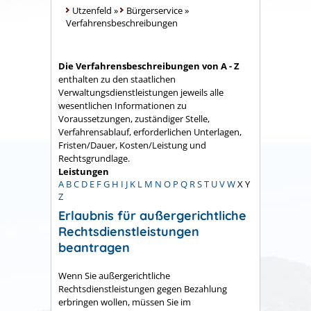
Utzenfeld
»
Bürgerservice
»
Verfahrensbeschreibungen
Die Verfahrensbeschreibungen von A - Z
enthalten zu den staatlichen
Verwaltungsdienstleistungen jeweils alle
wesentlichen Informationen zu
Voraussetzungen, zuständiger Stelle,
Verfahrensablauf, erforderlichen Unterlagen,
Fristen/Dauer, Kosten/Leistung und
Rechtsgrundlage.
Leistungen
A
B
C
D
E
F
G
H
I
J
K
L
M
N
O
P
Q
R
S
T
U
V
W
X
Y
Z
Erlaubnis für außergerichtliche
Rechtsdienstleistungen
beantragen
Wenn Sie außergerichtliche
Rechtsdienstleistungen gegen Bezahlung
erbringen wollen, müssen Sie im