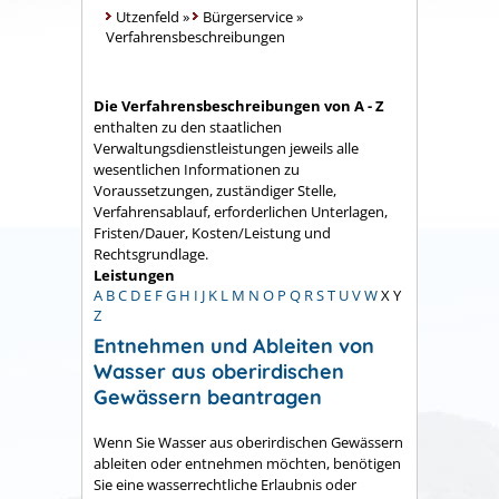
Utzenfeld
»
Bürgerservice
»
Verfahrensbeschreibungen
Die Verfahrensbeschreibungen von A - Z
enthalten zu den staatlichen
Verwaltungsdienstleistungen jeweils alle
wesentlichen Informationen zu
Voraussetzungen, zuständiger Stelle,
Verfahrensablauf, erforderlichen Unterlagen,
Fristen/Dauer, Kosten/Leistung und
Rechtsgrundlage.
Leistungen
A
B
C
D
E
F
G
H
I
J
K
L
M
N
O
P
Q
R
S
T
U
V
W
X
Y
Z
Entnehmen und Ableiten von
Wasser aus oberirdischen
Gewässern beantragen
Wenn Sie Wasser aus oberirdischen Gewässern
ableiten oder entnehmen möchten, benötigen
Sie eine wasserrechtliche Erlaubnis oder