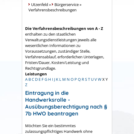
Utzenfeld
»
Bürgerservice
»
Verfahrensbeschreibungen
Die Verfahrensbeschreibungen von A - Z
enthalten zu den staatlichen
Verwaltungsdienstleistungen jeweils alle
wesentlichen Informationen zu
Voraussetzungen, zuständiger Stelle,
Verfahrensablauf, erforderlichen Unterlagen,
Fristen/Dauer, Kosten/Leistung und
Rechtsgrundlage.
Leistungen
A
B
C
D
E
F
G
H
I
J
K
L
M
N
O
P
Q
R
S
T
U
V
W
X
Y
Z
Eintragung in die
Handwerksrolle -
Ausübungsberechtigung nach §
7b HWO beantragen
Möchten Sie ein bestimmtes
zulassungspflichtiges Handwerk ohne