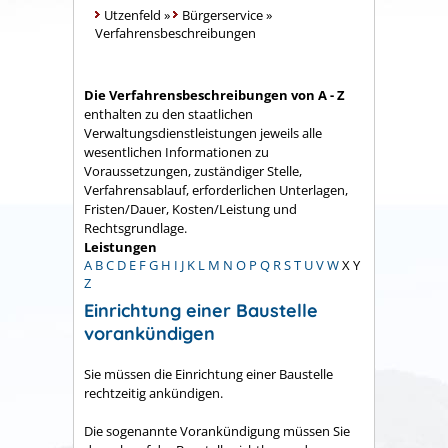
Utzenfeld
»
Bürgerservice
»
Verfahrensbeschreibungen
Die Verfahrensbeschreibungen von A - Z
enthalten zu den staatlichen
Verwaltungsdienstleistungen jeweils alle
wesentlichen Informationen zu
Voraussetzungen, zuständiger Stelle,
Verfahrensablauf, erforderlichen Unterlagen,
Fristen/Dauer, Kosten/Leistung und
Rechtsgrundlage.
Leistungen
A
B
C
D
E
F
G
H
I
J
K
L
M
N
O
P
Q
R
S
T
U
V
W
X
Y
Z
Einrichtung einer Baustelle
vorankündigen
Sie müssen die Einrichtung einer Baustelle
rechtzeitig ankündigen.
Die sogenannte Vorankündigung müssen Sie