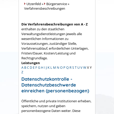
Utzenfeld
»
Bürgerservice
»
Verfahrensbeschreibungen
Die Verfahrensbeschreibungen von A - Z
enthalten zu den staatlichen
Verwaltungsdienstleistungen jeweils alle
wesentlichen Informationen zu
Voraussetzungen, zuständiger Stelle,
Verfahrensablauf, erforderlichen Unterlagen,
Fristen/Dauer, Kosten/Leistung und
Rechtsgrundlage.
Leistungen
A
B
C
D
E
F
G
H
I
J
K
L
M
N
O
P
Q
R
S
T
U
V
W
X
Y
Z
Datenschutzkontrolle -
Datenschutzbeschwerde
einreichen (personenbezogen)
Öffentliche und private Institutionen erheben,
speichern, nutzen und geben
personenbezogene Daten weiter. Diese