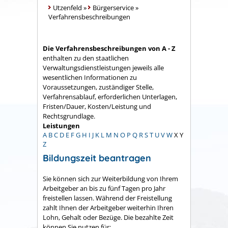
Utzenfeld
»
Bürgerservice
»
Verfahrensbeschreibungen
Die Verfahrensbeschreibungen von A - Z
enthalten zu den staatlichen
Verwaltungsdienstleistungen jeweils alle
wesentlichen Informationen zu
Voraussetzungen, zuständiger Stelle,
Verfahrensablauf, erforderlichen Unterlagen,
Fristen/Dauer, Kosten/Leistung und
Rechtsgrundlage.
Leistungen
A
B
C
D
E
F
G
H
I
J
K
L
M
N
O
P
Q
R
S
T
U
V
W
X
Y
Z
Bildungszeit beantragen
Sie können sich zur Weiterbildung von Ihrem
Arbeitgeber an bis zu fünf Tagen pro Jahr
freistellen lassen. Während der Freistellung
zahlt Ihnen der Arbeitgeber weiterhin Ihren
Lohn, Gehalt oder Bezüge. Die bezahlte Zeit
können Sie nutzen für: