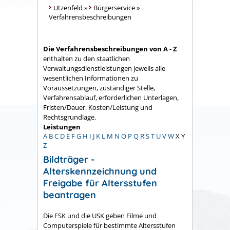
Utzenfeld
»
Bürgerservice
»
Verfahrensbeschreibungen
Die Verfahrensbeschreibungen von A - Z
enthalten zu den staatlichen
Verwaltungsdienstleistungen jeweils alle
wesentlichen Informationen zu
Voraussetzungen, zuständiger Stelle,
Verfahrensablauf, erforderlichen Unterlagen,
Fristen/Dauer, Kosten/Leistung und
Rechtsgrundlage.
Leistungen
A
B
C
D
E
F
G
H
I
J
K
L
M
N
O
P
Q
R
S
T
U
V
W
X
Y
Z
Bildträger -
Alterskennzeichnung und
Freigabe für Altersstufen
beantragen
Die FSK und die USK geben Filme und
Computerspiele für bestimmte Altersstufen