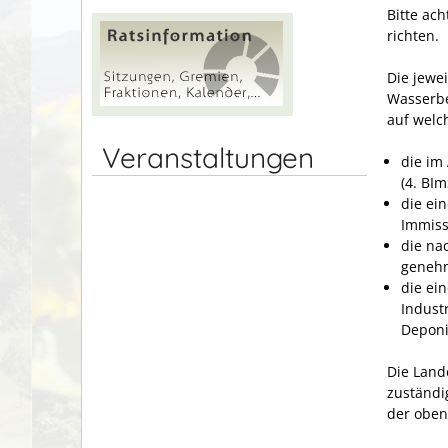
Bitte ac
richten.
Die jewei
Wasserbe
auf welc
Veranstaltungen
die
im
(4. BI
die ei
Immissi
die na
genehm
die ei
Indust
Deponie
Die Land
zuständi
der oben