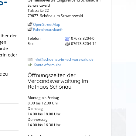
S-
Gemeindeverwaltungsverband Schönau im
Schwarzwald
Talstraße 22
79677
Schönau im Schwarzwald
OpenStreetMap
Fahrplanauskunft
eiber der
Telefon
07673 8204-0
igen
Fax
07673 8204-14
örde
rin oder
info@schoenau-im-schwarzwald.de
Kontaktformular
e zu
Öffnungszeiten der
Verbandsverwaltung im
Rathaus Schönau
Montag bis Freitag
8.00 bis 12.00 Uhr
Dienstag
14.00 bis 18.00 Uhr
Donnerstag
14.00 bis 16.30 Uhr