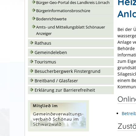
Hei
Bürger-Geo-Portal des Landkreis Lörrach
Anl
Bürgerinformationsbroschüre
Bodenrichtwerte
Amts- und Mitteilungsblatt Schönauer
Bei der 
Anzeiger
wasserge
Anlage v
Rathaus
Behörde 
Gemeindeleben
Informat
zum Eige
Tourismus
grundsät
Besucherbergwerk Finstergrund
Silagesic
einem Be
Breitband / Glasfaser
Kommuni
Erklärung zur Barrierefreiheit
Onli
Betrei
Zustä