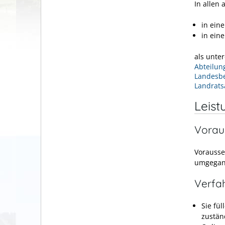
In allen 
in ein
in ein
als unte
Abteilun
Landesbe
Landrats
Leist
Vorau
Vorausse
umgegan
Verfa
Sie fü
zustän