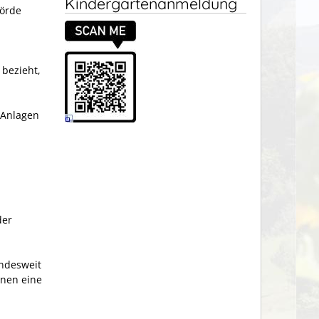
Kindergartenanmeldung
hörde
 bezieht,
 Anlagen
der
andesweit
enen eine