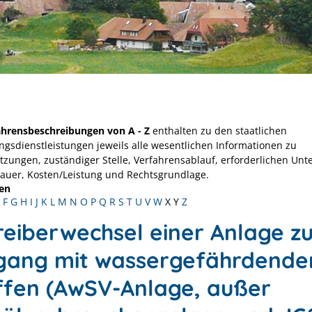
ahrensbeschreibungen von A - Z
enthalten zu den staatlichen
ngsdienstleistungen jeweils alle wesentlichen Informationen zu
tzungen, zuständiger Stelle, Verfahrensablauf, erforderlichen Unt
Dauer, Kosten/Leistung und Rechtsgrundlage.
en
F
G
H
I
J
K
L
M
N
O
P
Q
R
S
T
U
V
W
X
Y
Z
reiberwechsel einer Anlage z
ang mit wassergefährdende
ffen (AwSV-Anlage, außer