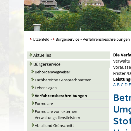
Utzenfeld
»
Bürgerservice
»
Verfahrensbeschreibungen
Die Verf
Aktuelles
Verwaltu
Bürgerservice
Vorausse
Behördenwegweiser
Fristen/
Leistung
Fachbereiche / Ansprechpartner
A
B
C
D
E
Lebenslagen
Bet
Verfahrensbeschreibungen
Formulare
Umg
Formulare von externen
Sto
Verwaltungsdienstleistern
Abfall und Grünschnitt