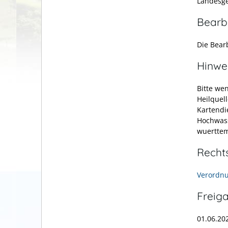
Landesg
Bearb
Die Bear
Hinwe
Bitte we
Heilquel
Kartendi
Hochwass
wuerttem
Recht
Verordnu
Freig
01.06.20