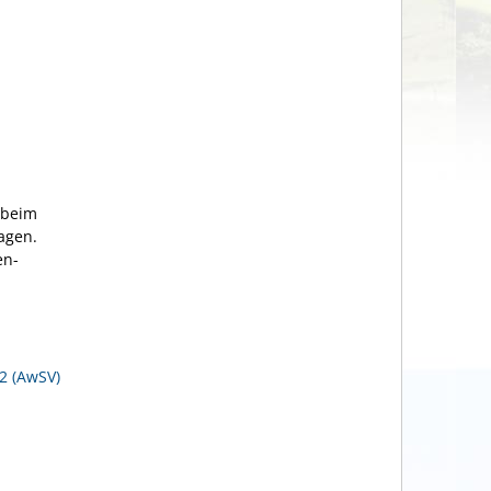
 beim
agen.
en-
2 (AwSV)