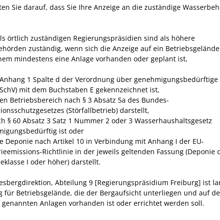
hten Sie darauf, dass Sie Ihre Anzeige an die zuständige Wasserbe
ls
örtlich zuständigen
Regierungspräsidien sind als höhere
hörden zuständig, wenn sich die Anzeige auf ein Betriebsgelände
hem mindestens eine Anlage vorhanden oder geplant ist,
 Anhang 1 Spalte d der Verordnung über genehmigungsbedürftige
mSchV)
mit dem Buchstaben E gekennzeichnet ist,
nen Betriebsbereich nach § 3 Absatz 5a des Bundes-
onsschutzgesetzes (Störfallbetrieb) darstellt,
ch § 60 Absatz 3 Satz 1 Nummer 2
oder
3 Wasserhaushaltsgesetz
igungsbedürftig ist
oder
ne Deponie nach Artikel 10 in Verbindung mit Anhang I der EU-
rieemissions-Richtlinie in der jeweils geltenden Fassung (Deponie 
klasse I oder höher) darstellt.
esbergdirektion, Abteilung 9 [Regierungspräsidium Freiburg] ist l
g für Betriebsgelände, die der Bergaufsicht unterliegen und auf d
 genannten Anlagen vorhanden ist oder errichtet werden soll.