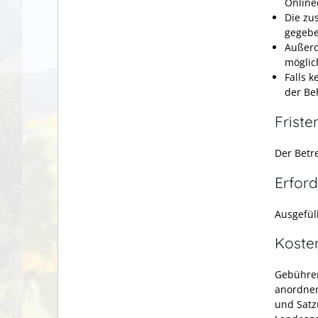
Online
Die zu
gegebe
Außerd
möglic
Falls 
der Be
Friste
Der Betre
Erford
Ausgefül
Koste
Gebühren
anordnen
und Satz