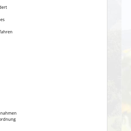
dert
 es
rfahren
aßnahmen
rordnung