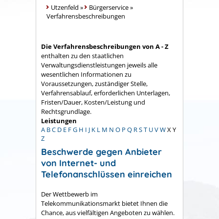
Utzenfeld
»
Bürgerservice
»
Verfahrensbeschreibungen
Die Verfahrensbeschreibungen von A - Z
enthalten zu den staatlichen
Verwaltungsdienstleistungen jeweils alle
wesentlichen Informationen zu
Voraussetzungen, zuständiger Stelle,
Verfahrensablauf, erforderlichen Unterlagen,
Fristen/Dauer, Kosten/Leistung und
Rechtsgrundlage.
Leistungen
A
B
C
D
E
F
G
H
I
J
K
L
M
N
O
P
Q
R
S
T
U
V
W
X
Y
Z
Beschwerde gegen Anbieter
von Internet- und
Telefonanschlüssen einreichen
Der Wettbewerb im
Telekommunikationsmarkt bietet Ihnen die
Chance, aus vielfältigen Angeboten zu wählen.