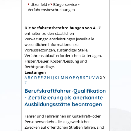
Utzenfeld
»
Bürgerservice
»
Verfahrensbeschreibungen
Die Verfahrensbeschreibungen von A - Z
enthalten zu den staatlichen
Verwaltungsdienstleistungen jeweils alle
wesentlichen Informationen zu
Voraussetzungen, zuständiger Stelle,
Verfahrensablauf, erforderlichen Unterlagen,
Fristen/Dauer, Kosten/Leistung und
Rechtsgrundlage.
Leistungen
A
B
C
D
E
F
G
H
I
J
K
L
M
N
O
P
Q
R
S
T
U
V
W
X
Y
Z
Berufskraftfahrer-Qualifikation
- Zertifizierung als anerkannte
Ausbildungsstätte beantragen
Fahrer und Fahrerinnen im Güterkraft- oder
Personenverkehr, die zu gewerblichen
Zwecken auf öffentlichen Straßen fahren, sind