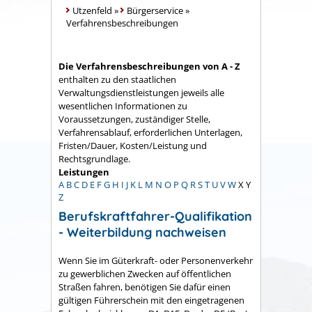
Utzenfeld
»
Bürgerservice
»
Verfahrensbeschreibungen
Die Verfahrensbeschreibungen von A - Z
enthalten zu den staatlichen
Verwaltungsdienstleistungen jeweils alle
wesentlichen Informationen zu
Voraussetzungen, zuständiger Stelle,
Verfahrensablauf, erforderlichen Unterlagen,
Fristen/Dauer, Kosten/Leistung und
Rechtsgrundlage.
Leistungen
A
B
C
D
E
F
G
H
I
J
K
L
M
N
O
P
Q
R
S
T
U
V
W
X
Y
Z
Berufskraftfahrer-Qualifikation
- Weiterbildung nachweisen
Wenn Sie im Güterkraft- oder Personenverkehr
zu gewerblichen Zwecken auf öffentlichen
Straßen fahren, benötigen Sie dafür einen
gültigen Führerschein mit den eingetragenen