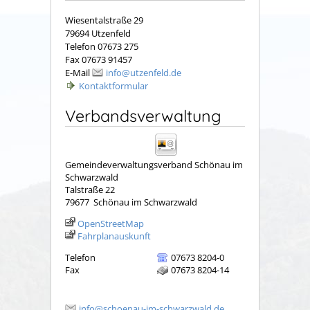
Wiesentalstraße 29
79694 Utzenfeld
Telefon 07673 275
Fax 07673 91457
E-Mail
info@utzenfeld.de
Kontaktformular
Verbandsverwaltung
Gemeindeverwaltungsverband Schönau im
Schwarzwald
Talstraße 22
79677
Schönau im Schwarzwald
OpenStreetMap
Fahrplanauskunft
Telefon
07673 8204-0
Fax
07673 8204-14
info@schoenau-im-schwarzwald.de