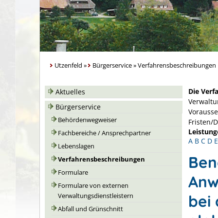
Utzenfeld
»
Bürgerservice
»
Verfahrensbeschreibungen
Die Verf
Aktuelles
Verwaltu
Bürgerservice
Vorausse
Behördenwegweiser
Fristen/
Leistung
Fachbereiche / Ansprechpartner
A
B
C
D
E
Lebenslagen
Ben
Verfahrensbeschreibungen
Formulare
Anw
Formulare von externen
bei
Verwaltungsdienstleistern
Abfall und Grünschnitt