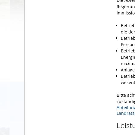
Die Abte
Regierun
Immissio
Betrie
die de
Betrie
Person
Betrie
Energi
maxima
Anlage
Betrie
wesent
Bitte ac
zuständi
Abteilun
Landrats
Leist