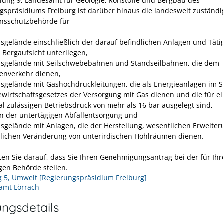
ilung 9, Landesamt für Geologie, Rohstoffe und Bergbau des
gspräsidiums Freiburg ist darüber hinaus die landesweit zuständi
nsschutzbehörde für
bsgelände einschließlich der darauf befindlichen Anlagen und Tätig
r Bergaufsicht unterliegen,
bsgelände mit Seilschwebebahnen und Standseilbahnen, die dem
enverkehr dienen,
bsgelände mit Gashochdruckleitungen, die als Energieanlagen im 
ewirtschaftsgesetzes der Versorgung mit Gas dienen und die für e
l zulässigen Betriebsdruck von mehr als 16 bar ausgelegt sind,
n der untertägigen Abfallentsorgung und
bsgelände mit Anlagen, die der Herstellung, wesentlichen Erweite
lichen Veränderung von unterirdischen Hohlräumen dienen.
hten Sie darauf, dass Sie Ihren Genehmigungsantrag bei der für Ihr
gen Behörde stellen.
g 5, Umwelt [Regierungspräsidium Freiburg]
amt Lörrach
ungsdetails