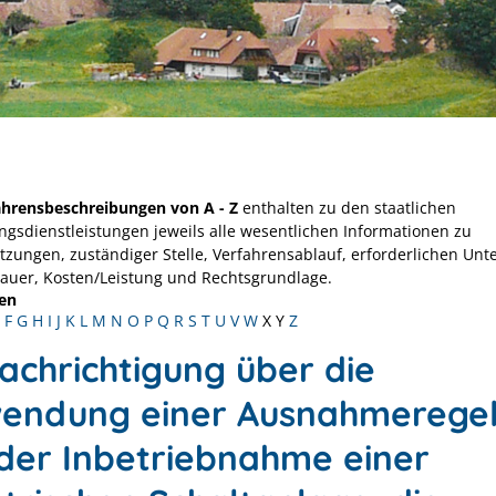
ahrensbeschreibungen von A - Z
enthalten zu den staatlichen
ngsdienstleistungen jeweils alle wesentlichen Informationen zu
tzungen, zuständiger Stelle, Verfahrensablauf, erforderlichen Unt
Dauer, Kosten/Leistung und Rechtsgrundlage.
en
F
G
H
I
J
K
L
M
N
O
P
Q
R
S
T
U
V
W
X
Y
Z
achrichtigung über die
endung einer Ausnahmerege
 der Inbetriebnahme einer