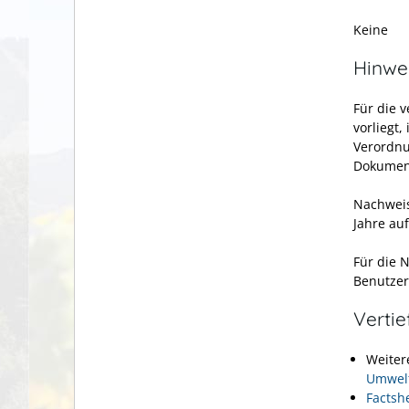
Keine
Hinwe
Für die 
vorliegt,
Verordnu
Dokument
Nachweis
Jahre au
Für die 
Benutzer
Verti
Weiter
Umwel
Factsh