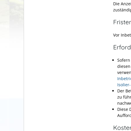
Die Anze
zuständi
Friste
Vor Inbe
Erford
Sofern
diesen
verwen
Inbetr
Isolie
Der Be
zu füh
nachwe
Diese 
Auffor
Koste