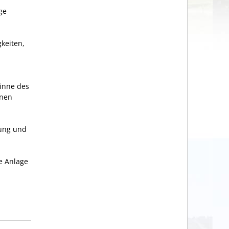
ge
keiten,
Sinne des
inen
rung und
e Anlage