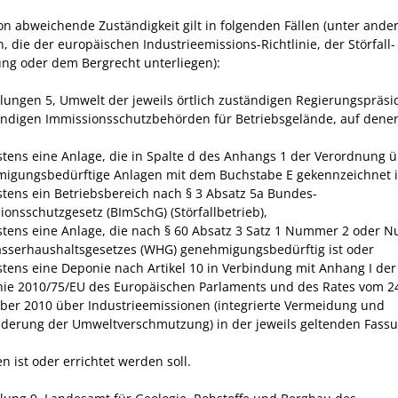
on abweichende Zuständigkeit gilt in folgenden Fällen (unter ande
, die der europäischen Industrieemissions-Richtlinie, der Störfall-
ng oder dem Bergrecht unterliegen):
ilungen 5, Umwelt der jeweils örtlich zuständigen Regierungspräsi
ändigen Immissionsschutzbehörden für Betriebsgelände, auf dene
tens eine Anlage, die in Spalte d des Anhangs 1 der Verordnung 
igungsbedürftige Anlagen mit dem Buchstabe E gekennzeichnet i
tens ein Betriebsbereich nach § 3 Absatz 5a Bundes-
ionsschutzgesetz (BImSchG) (Störfallbetrieb),
tens eine Anlage, die nach § 60 Absatz 3 Satz 1 Nummer 2 oder 
sserhaushaltsgesetzes (WHG) genehmigungsbedürftig ist oder
tens eine Deponie nach Artikel 10 in Verbindung mit Anhang I der
inie 2010/75/EU des Europäischen Parlaments und des Rates vom 2
er 2010 über Industrieemissionen (integrierte Vermeidung und
derung der Umweltverschmutzung) in der jeweils geltenden Fass
 ist oder errichtet werden soll.