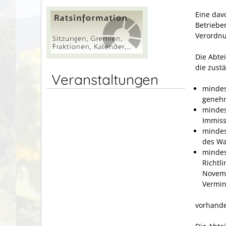
Eine dav
Betrieben
Verordnu
Die Abte
die zust
Veranstaltungen
mindes
genehm
mindes
Immiss
mindes
des Wa
mindes
Richtl
Novemb
Vermin
vorhanden