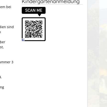
Kindergartenanmeldung
rem bei
dien sind
n
über
st,
Nummer 3
4.
ung