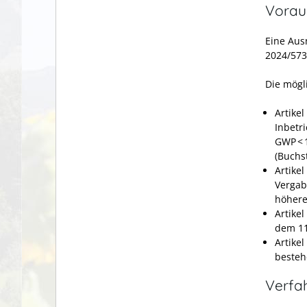
Vorau
Eine Aus
2024/573
Die mögl
Artike
Inbetr
GWP < 
(Buchst
Artike
Vergab
höhere
Artikel
dem 11
Artike
besteh
Verfa