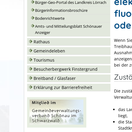
ele
Bürger-Geo-Portal des Landkreis Lörrach
fluo
Bürgerinformationsbroschüre
Bodenrichtwerte
ode
Amts- und Mitteilungsblatt Schönauer
Anzeiger
Wenn Sie 
Rathaus
Treibhau
Gemeindeleben
Ausnahme
anzeigen
Tourismus
bei der 
Besucherbergwerk Finstergrund
Zustä
Breitband / Glasfaser
Erklärung zur Barrierefreiheit
Die zust
Verwaltu
das La
liegt,
die St
Stadtkr