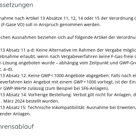
ssetzungen
nahme nach Artikel 13 Absätze 11, 12, 14 oder 15 der Verordnung 
 (F-Gase VO) soll in Anspruch genommen werden.
ichen Ausnahmen beziehen sich auf folgende Artikel der Verordnu
l 13 Absatz 11 a-d: Keine Alternative im Rahmen der Vergabe mögli
iebnahme erlaubt, wenn nach Vergabeverfahren keine F-Gas-freie 
1-Lösung angeboten wurde – abhängig vom Zeitpunkt und GWP-Gr
. a–d).
l 13 Absatz 12: Keine GWP < 1000-Angebote abgegeben: Falls nach 
everfahren kein Angebot mit einem GWP < 1000 vorliegt, ist der Ein
r GWP-Werte zulässig (zum Beispiel bei SF6-Anlagen).
 13 Absatz 14: Vorherige Bestellung: Verbot gilt nicht für Anlagen, d
. März 2024 bestellt wurden.
l 13 Absatz 15: Technische Inkompatibilität: Ausnahme bei Erweiter
ender Anlagen.
hrensablauf