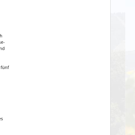
ch
se-
und
 fünf
es