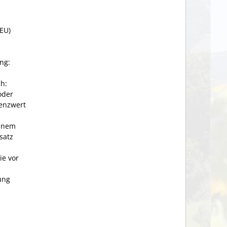
(EU)
ng:
ch:
oder
enzwert
einem
satz
ie vor
ung