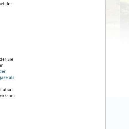
bei der
der Sie
ar
der
gase als
ntation
swirksam