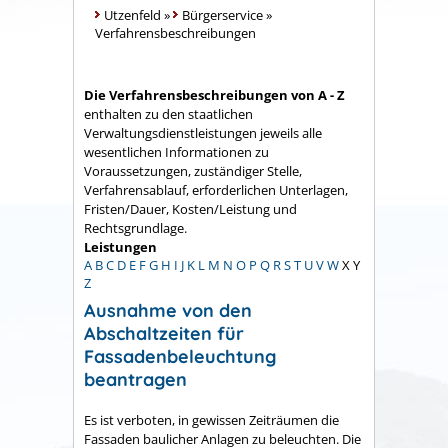
Utzenfeld
»
Bürgerservice
»
Verfahrensbeschreibungen
Die Verfahrensbeschreibungen von A - Z
enthalten zu den staatlichen
Verwaltungsdienstleistungen jeweils alle
wesentlichen Informationen zu
Voraussetzungen, zuständiger Stelle,
Verfahrensablauf, erforderlichen Unterlagen,
Fristen/Dauer, Kosten/Leistung und
Rechtsgrundlage.
Leistungen
A
B
C
D
E
F
G
H
I
J
K
L
M
N
O
P
Q
R
S
T
U
V
W
X
Y
Z
Ausnahme von den
Abschaltzeiten für
Fassadenbeleuchtung
beantragen
Es ist verboten, in gewissen Zeiträumen die
Fassaden baulicher Anlagen zu beleuchten. Die