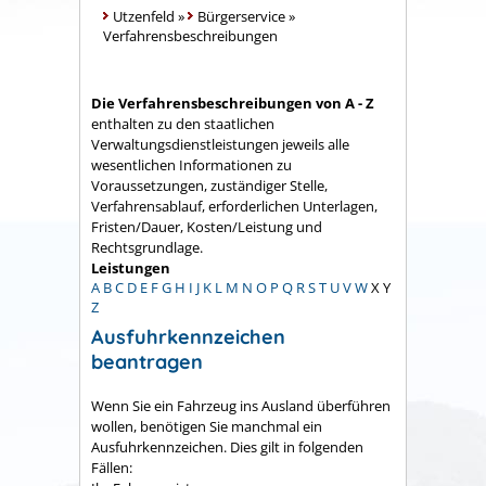
Utzenfeld
»
Bürgerservice
»
Verfahrensbeschreibungen
Die Verfahrensbeschreibungen von A - Z
enthalten zu den staatlichen
Verwaltungsdienstleistungen jeweils alle
wesentlichen Informationen zu
Voraussetzungen, zuständiger Stelle,
Verfahrensablauf, erforderlichen Unterlagen,
Fristen/Dauer, Kosten/Leistung und
Rechtsgrundlage.
Leistungen
A
B
C
D
E
F
G
H
I
J
K
L
M
N
O
P
Q
R
S
T
U
V
W
X
Y
Z
Ausfuhrkennzeichen
beantragen
Wenn Sie ein Fahrzeug ins Ausland überführen
wollen, benötigen Sie manchmal ein
Ausfuhrkennzeichen. Dies gilt in folgenden
Fällen: