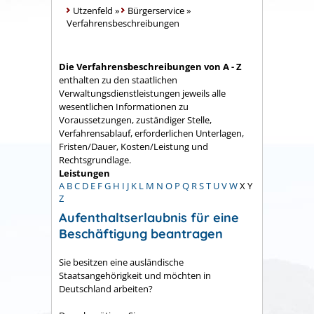
Utzenfeld
»
Bürgerservice
»
Verfahrensbeschreibungen
Die Verfahrensbeschreibungen von A - Z
enthalten zu den staatlichen
Verwaltungsdienstleistungen jeweils alle
wesentlichen Informationen zu
Voraussetzungen, zuständiger Stelle,
Verfahrensablauf, erforderlichen Unterlagen,
Fristen/Dauer, Kosten/Leistung und
Rechtsgrundlage.
Leistungen
A
B
C
D
E
F
G
H
I
J
K
L
M
N
O
P
Q
R
S
T
U
V
W
X
Y
Z
Aufenthaltserlaubnis für eine
Beschäftigung beantragen
Sie besitzen eine ausländische
Staatsangehörigkeit und möchten in
Deutschland arbeiten?