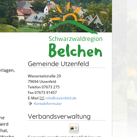
Gemeinde Utzenfeld
erlagen,
Wiesentalstraße 29
79694 Utzenfeld
Telefon 07673 275
Fax 07673 91457
E-Mail
info@utzenfeld.de
Kontaktformular
Verbandsverwaltung
ine
 wird
hat,
r Wache