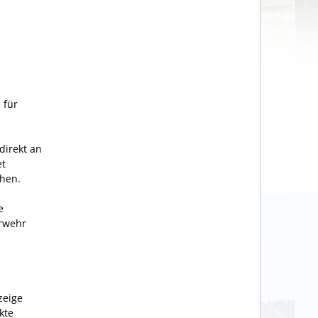
 für
direkt an
et
chen.
e
erwehr
zeige
kte