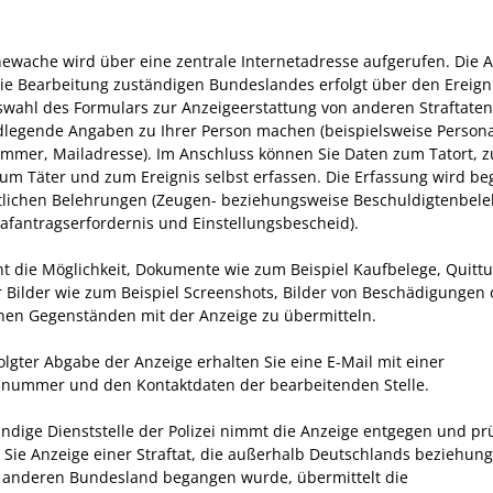
newache wird über eine zentrale Internetadresse aufgerufen. Die 
die Bearbeitung zuständigen Bundeslandes erfolgt über den Ereigni
wahl des Formulars zur Anzeigeerstattung von anderen Straftate
dlegende Angaben zu Ihrer Person machen (beispielsweise Persona
mer, Mailadresse). Im Anschluss können Sie Daten zum Tatort, z
zum Täter und zum Ereignis selbst erfassen. Die Erfassung wird beg
tlichen Belehrungen (Zeugen- beziehungsweise Beschuldigtenbel
rafantragserfordernis und Einstellungsbescheid).
ht die Möglichkeit, Dokumente wie zum Beispiel Kaufbelege, Quitt
 Bilder wie zum Beispiel Screenshots, Bilder von Beschädigungen 
nen Gegenständen mit der Anzeige zu übermitteln.
olgter Abgabe der Anzeige erhalten Sie eine E-Mail mit einer
nummer und den Kontaktdaten der bearbeitenden Stelle.
ändige Dienststelle der Polizei nimmt die Anzeige entgegen und prü
n Sie Anzeige einer Straftat, die außerhalb Deutschlands beziehun
 anderen Bundesland begangen wurde, übermittelt die