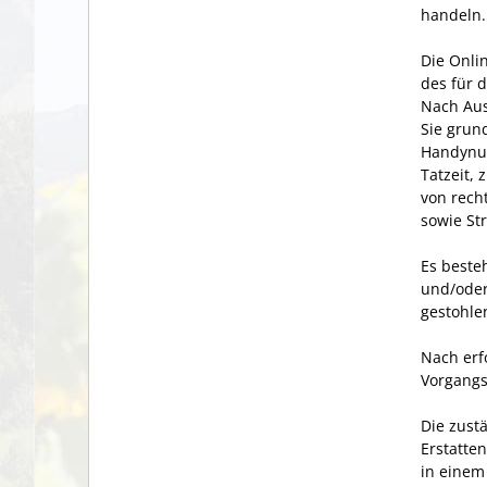
handeln.
Die Onli
des für 
Nach Aus
Sie grun
Handynum
Tatzeit, 
von rech
sowie St
Es beste
und/oder
gestohle
Nach erf
Vorgangs
Die zust
Erstatte
in einem