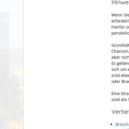
Hinwe
Wenn Sie
erforder
hierfür 
persönli
Grundsätz
Chancen, 
aber nic
Es gelte
sich um 
sind ebe
oder Bra
Eine Str
sind die
Verti
Brosch