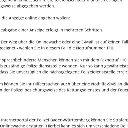
ngsweise abgegeben werden.
 die Anzeige online abgeben wollen:
neabgabe einer Anzeige erfolgt in mehreren Schritten.
 Der Weg über die Onlinewache oder eine E-Mail ist auf keinen Fall
 geeignet - wählen Sie in diesem Fall die Notrufnummer 110.
r sprachbehinderte Menschen können sich mit dem Faxnotruf 110 
ils zuständige Polizeidienststelle wenden. Nur so kann gewährleist
dass Sie unverzüglich die nächstgelegene Polizeidienststelle errei
 können Sie Ihr Hilfeersuchen auch über eine Nothilfe-SMS an di
len der Polizei beziehungsweise des Rettungsdienstes und der Feu
 Internetportal der Polizei Baden-Württemberg können Sie Strafan
 Onlinewache erstatten. Hierbei kann es sich um verschiedene Deli