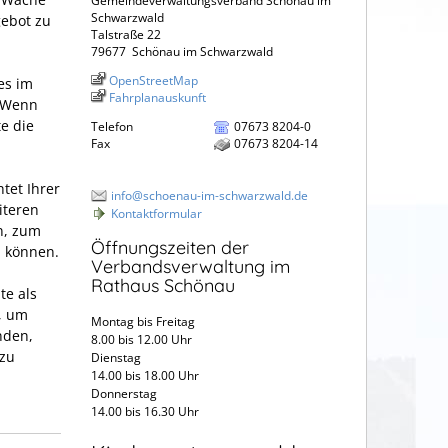
Gemeindeverwaltungsverband Schönau im
Schwarzwald
gebot zu
Talstraße 22
79677
Schönau im Schwarzwald
OpenStreetMap
es im
Fahrplanauskunft
. Wenn
te die
Telefon
07673 8204-0
Fax
07673 8204-14
tet Ihrer
info@schoenau-im-schwarzwald.de
iteren
Kontaktformular
en, zum
Öffnungszeiten der
u können.
Verbandsverwaltung im
Rathaus Schönau
te als
, um
Montag bis Freitag
nden,
8.00 bis 12.00 Uhr
 zu
Dienstag
14.00 bis 18.00 Uhr
Donnerstag
14.00 bis 16.30 Uhr