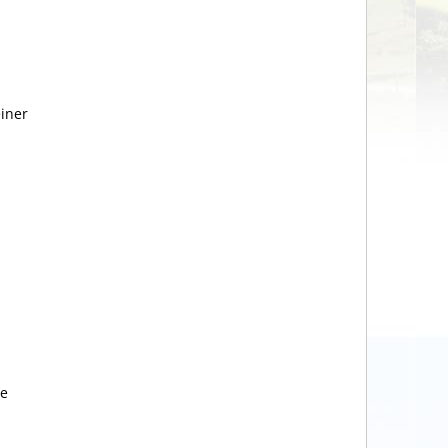
einer
he