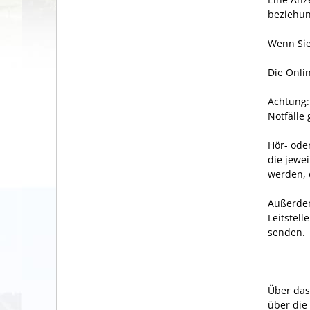
beziehu
Wenn Sie
Die Onli
Achtung:
Notfälle
Hör- ode
die jewe
werden, 
Außerdem
Leitstel
senden.
Über das
über die