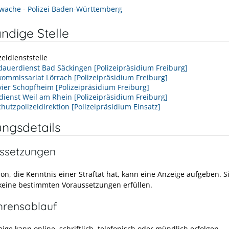
wache - Polizei Baden-Württemberg
ndige Stelle
zeidienststelle
dauerdienst Bad Säckingen [Polizeipräsidium Freiburg]
kommissariat Lörrach [Polizeipräsidium Freiburg]
evier Schopfheim [Polizeipräsidium Freiburg]
dienst Weil am Rhein [Polizeipräsidium Freiburg]
hutzpolizeidirektion [Polizeipräsidium Einsatz]
ungsdetails
ssetzungen
on, die Kenntnis einer Straftat hat, kann eine Anzeige aufgeben. S
eine bestimmten Voraussetzungen erfüllen.
hrensablauf
ige kann online, schriftlich, telefonisch oder mündlich erfolgen