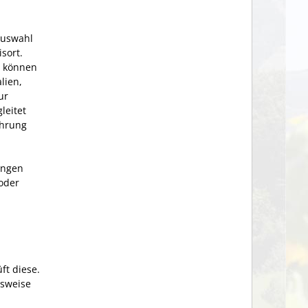
Auswahl
sort.
n können
lien,
ur
leitet
ehrung
ungen
oder
ft diese.
gsweise