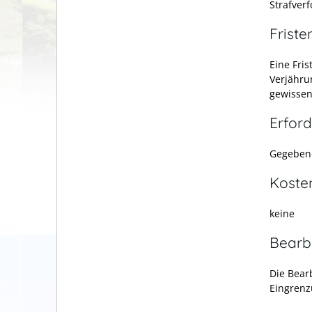
Strafver
Friste
Eine Fris
Verjähru
gewissen
Erford
Gegebene
Koste
keine
Bearb
Die Bear
Eingrenz