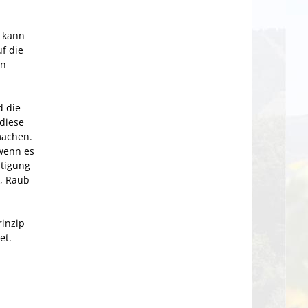
s kann
f die
en
d die
 diese
machen.
 wenn es
htigung
d, Raub
rinzip
et.