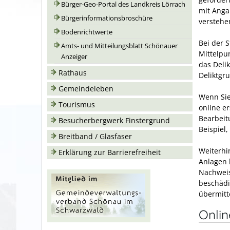
Bürger-Geo-Portal des Landkreis Lörrach
mit Anga
Bürgerinformationsbroschüre
verstehe
Bodenrichtwerte
Bei der S
Amts- und Mitteilungsblatt Schönauer
Mittelpu
Anzeiger
das Delik
Rathaus
Deliktgr
Gemeindeleben
Wenn Sie
Tourismus
online e
Bearbeit
Besucherbergwerk Finstergrund
Beispiel
Breitband / Glasfaser
Weiterhi
Erklärung zur Barrierefreiheit
Anlagen 
Nachweis
beschädi
übermitt
Onli