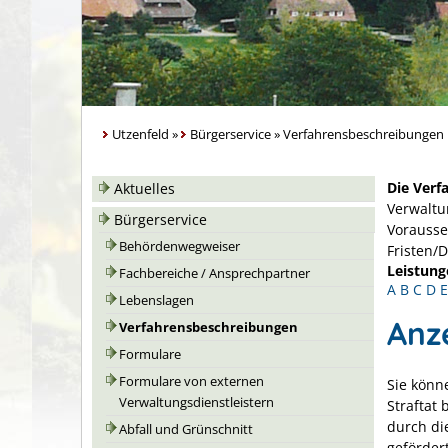
Utzenfeld
»
Bürgerservice
»
Verfahrensbeschreibungen
Die Verf
Aktuelles
Verwaltu
Bürgerservice
Vorausse
Behördenwegweiser
Fristen/
Leistung
Fachbereiche / Ansprechpartner
A
B
C
D
E
Lebenslagen
Anz
Verfahrensbeschreibungen
Formulare
Formulare von externen
Sie könne
Verwaltungsdienstleistern
Straftat
durch di
Abfall und Grünschnitt
geförder