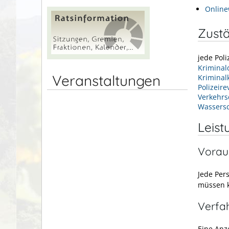
Online
Zustä
jede Poli
Kriminal
Veranstaltungen
Kriminal
Polizeir
Verkehrs
Wassersc
Leist
Vorau
Jede Pers
müssen k
Verfa
Eine Anze