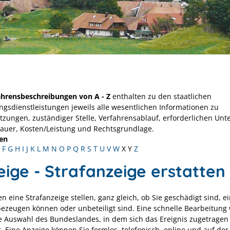
ahrensbeschreibungen von A - Z
enthalten zu den staatlichen
ngsdienstleistungen jeweils alle wesentlichen Informationen zu
tzungen, zuständiger Stelle, Verfahrensablauf, erforderlichen Unt
Dauer, Kosten/Leistung und Rechtsgrundlage.
en
F
G
H
I
J
K
L
M
N
O
P
Q
R
S
T
U
V
W
X
Y
Z
eige - Strafanzeige erstatten
n eine Strafanzeige stellen, ganz gleich, ob Sie geschädigt sind, e
 bezeugen können oder unbeteiligt sind. Eine schnelle Bearbeitung
e Auswahl des Bundeslandes, in dem sich das Ereignis zugetragen 
t. Eine Anzeige können Sie formlos, telefonisch, online und auf de