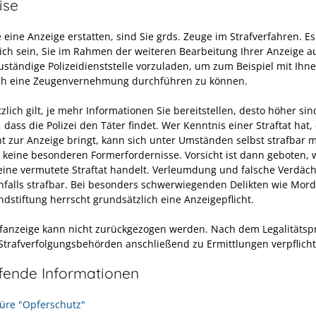
ise
 eine Anzeige erstatten, sind Sie grds. Zeuge im Strafverfahren. E
lich sein, Sie im Rahmen der weiteren Bearbeitung Ihrer Anzeige au
zuständige Polizeidienststelle vorzuladen, um zum Beispiel mit Ihn
ch eine Zeugenvernehmung durchführen zu können.
lich gilt, je mehr Informationen Sie bereitstellen, desto höher sin
dass die Polizei den Täter findet. Wer Kenntnis einer Straftat hat,
ht zur Anzeige bringt, kann sich unter Umständen selbst strafbar 
n keine besonderen Formerfordernisse. Vorsicht ist dann geboten,
eine vermutete Straftat handelt. Verleumdung und falsche Verdäc
nfalls strafbar. Bei besonders schwerwiegenden Delikten wie Mor
ndstiftung herrscht grundsätzlich eine Anzeigepflicht.
afanzeige kann nicht zurückgezogen werden. Nach dem Legalitätsp
 Strafverfolgungsbehörden anschließend zu Ermittlungen verpflicht
efende Informationen
üre "Opferschutz"