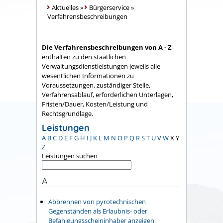
Aktuelles
»
Bürgerservice
»
Verfahrensbeschreibungen
Die Verfahrensbeschreibungen von A - Z
enthalten zu den staatlichen
Verwaltungsdienstleistungen jeweils alle
wesentlichen Informationen zu
Voraussetzungen, zuständiger Stelle,
Verfahrensablauf, erforderlichen Unterlagen,
Fristen/Dauer, Kosten/Leistung und
Rechtsgrundlage.
Leistungen
A
B
C
D
E
F
G
H
I
J
K
L
M
N
O
P
Q
R
S
T
U
V
W
X
Y
Z
Leistungen suchen
A
Abbrennen von pyrotechnischen
Gegenständen als Erlaubnis- oder
Befähigungsscheininhaber anzeigen