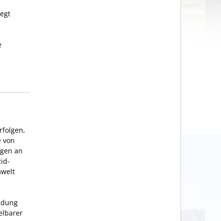
iegt
e
rfolgen,
e von
ngen an
id-
mwelt
endung
elbarer