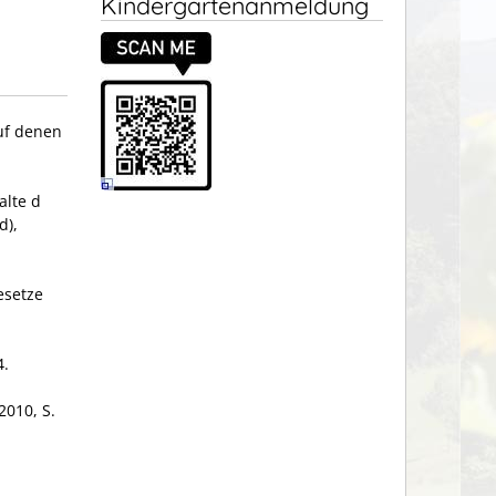
Kindergartenanmeldung
auf denen
alte d
d),
esetze
4.
010, S.