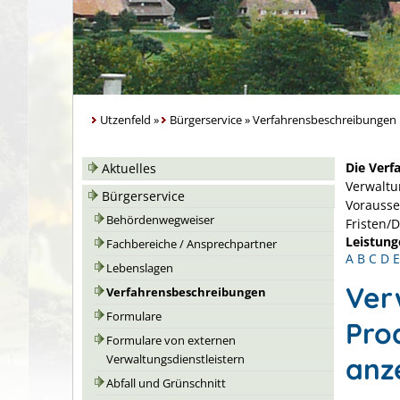
Utzenfeld
»
Bürgerservice
»
Verfahrensbeschreibungen
Die Verf
Aktuelles
Verwaltu
Bürgerservice
Vorausse
Behördenwegweiser
Fristen/
Leistung
Fachbereiche / Ansprechpartner
A
B
C
D
E
Lebenslagen
Ver
Verfahrensbeschreibungen
Formulare
Pro
Formulare von externen
anz
Verwaltungsdienstleistern
Abfall und Grünschnitt