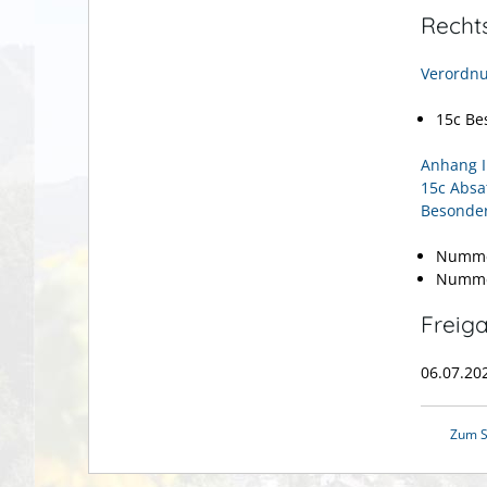
Recht
Verordnu
15c Be
Anhang I 
15c Absat
Besonder
Numme
Numme
Freig
06.07.2
Zum S