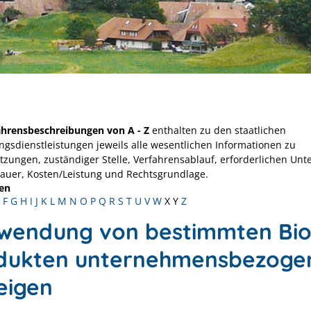
ahrensbeschreibungen von A - Z
enthalten zu den staatlichen
ngsdienstleistungen jeweils alle wesentlichen Informationen zu
tzungen, zuständiger Stelle, Verfahrensablauf, erforderlichen Unt
Dauer, Kosten/Leistung und Rechtsgrundlage.
en
F
G
H
I
J
K
L
M
N
O
P
Q
R
S
T
U
V
W
X
Y
Z
wendung von bestimmten Bio
dukten unternehmensbezoge
eigen