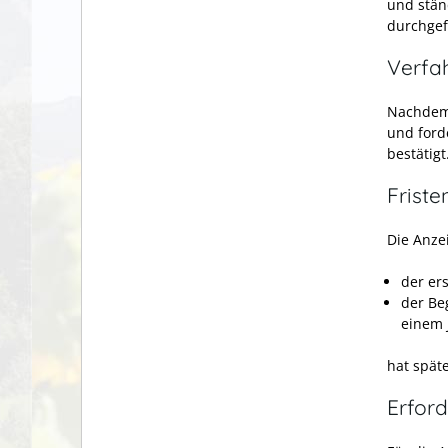
und stän
durchgef
Verfa
Nachdem 
und ford
bestätigt
Friste
Die Anze
der er
der Be
einem 
hat spät
Erford