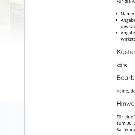
Für die 
Namen 
Angabe
des Un
Angabe
Wirksto
Koste
keine
Bearb
Keine, d
Hinwe
Für eine
zum 30. 
Sachkund