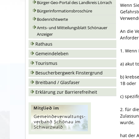
Bürger-Geo-Portal des Landkreis Lörrach
Wenn Sie
Bürgerinformationsbroschüre
Gefahrst
Verwendu
Bodenrichtwerte
Amts- und Mitteilungsblatt Schönauer
An die V
Anzeiger
Anforder
Rathaus
1. Wenn 
Gemeindeleben
Tourismus
a) akut t
Besucherbergwerk Finstergrund
b) krebs
Breitband / Glasfaser
1B oder
Erklärung zur Barrierefreiheit
c) spezif
2. für d
Zulassun
wurde,
hat der 