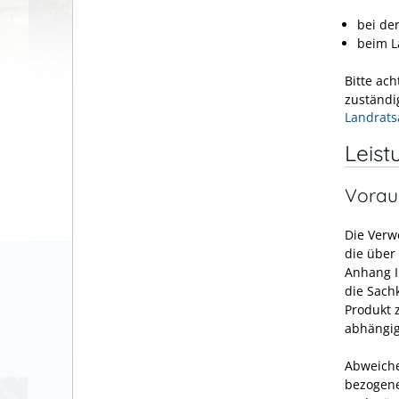
bei de
beim L
Bitte ach
zuständi
Landrats
Leist
Vorau
Die Verw
die über
Anhang I
die Sach
Produkt 
abhängig
Abweiche
bezogene