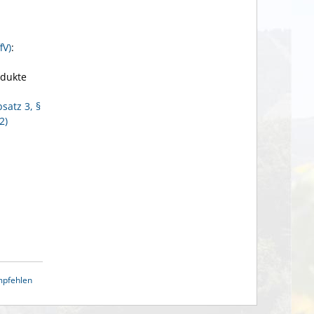
fV)
:
odukte
satz 3, §
2)
mpfehlen