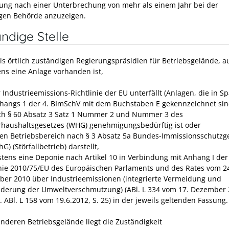
ng nach einer Unterbrechung von mehr als einem Jahr bei der
gen Behörde anzuzeigen.
ndige Stelle
ils örtlich zuständigen Regierungspräsidien für Betriebsgelände, 
ns eine Anlage vorhanden ist,
 Industrieemissions-Richtlinie der EU unterfällt (Anlagen, die in Sp
hangs 1 der 4. BImSchV mit dem Buchstaben E gekennzeichnet sin
ch § 60 Absatz 3 Satz 1 Nummer 2 und Nummer 3 des
haushaltsgesetzes (WHG) genehmigungsbedürftig ist oder
nen Betriebsbereich nach § 3 Absatz 5a Bundes-Immissionsschutzg
G) (Störfallbetrieb) darstellt,
tens eine Deponie nach Artikel 10 in Verbindung mit Anhang I der
inie 2010/75/EU des Europäischen Parlaments und des Rates vom 2
er 2010 über Industrieemissionen (integrierte Vermeidung und
derung der Umweltverschmutzung) (ABl. L 334 vom 17. Dezember 2
. ABl. L 158 vom 19.6.2012, S. 25) in der jeweils geltenden Fassung.
anderen Betriebsgelände liegt die Zuständigkeit