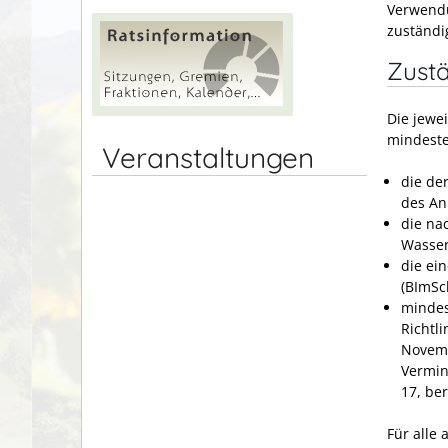
Verwendu
zuständi
Zustä
Die jewe
mindeste
Veranstaltungen
die der
des An
die na
Wasser
die ei
(BImSch
mindes
Richtl
Novemb
Vermin
17, ber
Für alle 