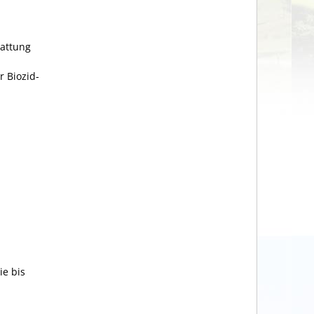
tattung
 Biozid-
die bis